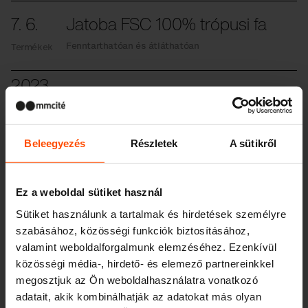
7. 6.
Jatoba FSC 100% trópusi fa
Fenntarthatóan és átláthatóan
Termékek
2023
2. 5.
Közterületeken alkalmazható
zöld szigetek
Beleegyezés
Részletek
A sütikről
Termékek
Az mmcité bemutatja a beton 3D nyomtatását.
Ez a weboldal sütiket használ
27. 2.
Beton a közterületeken
Sütiket használunk a tartalmak és hirdetések személyre
Avagy ahány Conics típust ismersz, annyira
Termékek
szabásához, közösségi funkciók biztosításához,
vagy urbanista
valamint weboldalforgalmunk elemzéséhez. Ezenkívül
közösségi média-, hirdető- és elemező partnereinkkel
2022
megosztjuk az Ön weboldalhasználatra vonatkozó
adatait, akik kombinálhatják az adatokat más olyan