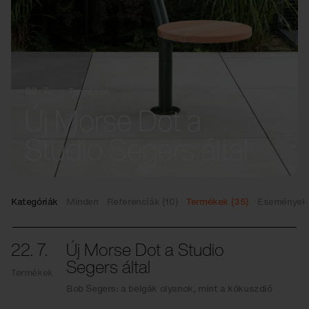
22. 7.
Termékek
Új Morse Dot a
Studio Segers által
Kategóriák
Minden
Referenciák (10)
Termékek (35)
Események 
22. 7.
Új Morse Dot a Studio
Segers által
Termékek
Bob Segers: a belgák olyanok, mint a kókuszdió