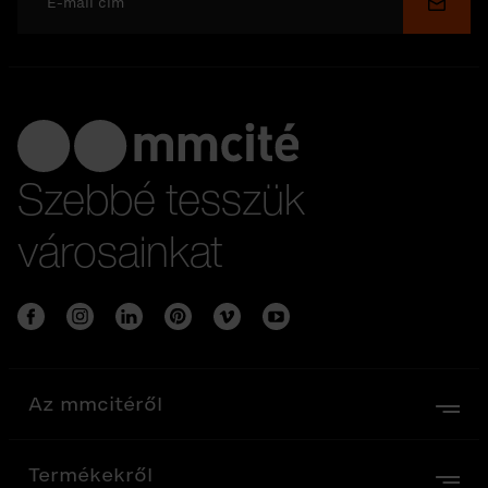
Küldé
Szebbé tesszük
városainkat
Az mmcitéről
Termékekről