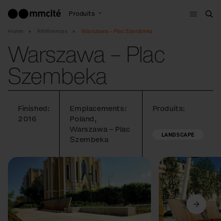
Menu
Produits
Che
Home
Références
Warszawa – Plac Szembeka
Warszawa – Plac
Szembeka
Finished:
Emplacements:
Produits:
2016
Poland,
Warszawa – Plac
LANDSCAPE
Szembeka