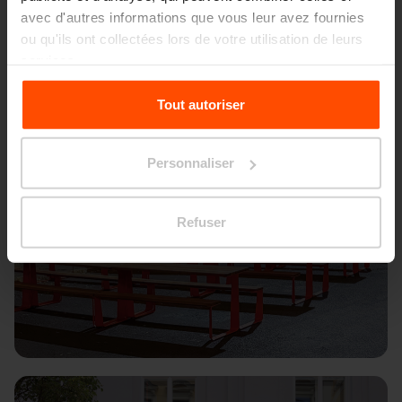
avec d'autres informations que vous leur avez fournies
ou qu'ils ont collectées lors de votre utilisation de leurs
services.
Pour plus d'informations, veuillez consulter le
Tout autoriser
site
Principles Relating to the Processing Personal
Data.
Personnaliser
Refuser