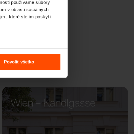
vnosti používame súbory
CAPE
om v oblasti sociálnych
mi, ktoré ste im poskytli
Povoliť všetko
Wien – Kandlgasse