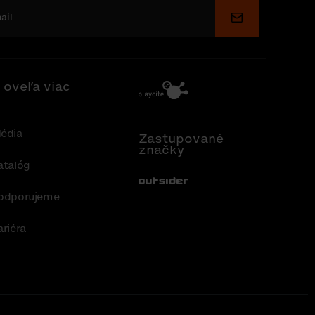
Odoslať
 oveľa viac
édia
Zastupované
značky
atalóg
Out-Sider
odporujeme
ariéra