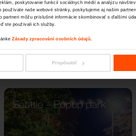
eklám, poskytovanie funkcií sociálnych médií a analýzu návšte
LANDS
o používate naše webové stránky, poskytujeme aj našim partner
to partneri môžu príslušné informácie skombinovať s ďalšími údaj
ď ste používali ich služby.
tránke
Zásady zpracování osobních údajů
.
Prispôsobiť
Seattle – Popup park