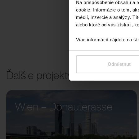
Na prispôsobenie obsahu a r
cookie. Informácie o tom, ak
médií, inzercie a analýzy. Tí
alebo ktoré od vás získali, ke
Viac informácií nájdete na s
Odmietnuť
Ďalšie projekty
Wien – Donauterasse