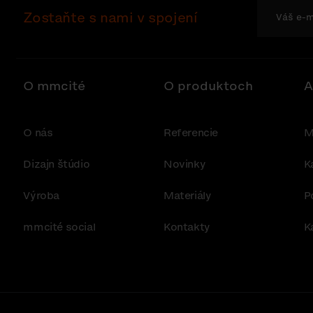
Zostaňte s nami v spojení
O mmcité
O produktoch
A
O nás
Referencie
M
Dizajn štúdio
Novinky
K
Výroba
Materiály
P
mmcité social
Kontakty
K