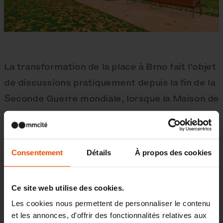
La transformation de la place à Brno fait l'objet
de discussions pratiquement depuis la fin de la
Seconde Guerre mondiale, lorsque la Maison de
la culture allemande a disparu de l'espace
public. Le résultat montre clairement que si
l'architecte du projet, le réalisateur de la
Consentement
Détails
À propos des cookies
construction et l'investisseur coopèrent
intensivement et s’entraident, il est possible
Ce site web utilise des cookies.
de réaliser un espace public de qualité qui tient
Les cookies nous permettent de personnaliser le contenu
la route en comparaison avec le reste du
et les annonces, d'offrir des fonctionnalités relatives aux