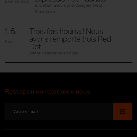
Événements
Entretien avec notre designer Iveta
Krmíčková
1. 5.
Trois fois hourra ! Nous
avons remporté trois Red
Prix
Dot.
Venez célébrer avec nous
Restez en contact avec nous
Soume