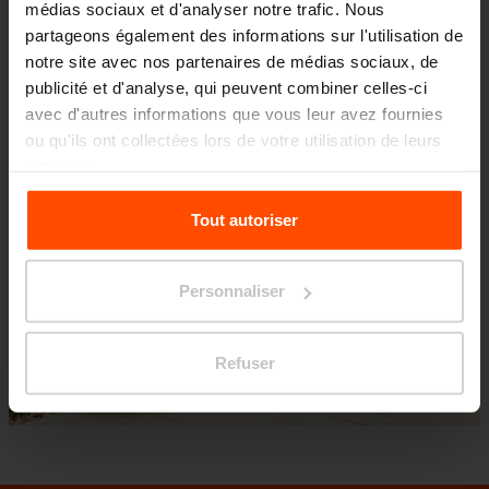
monde. Brno, capitale de la Moravie et
médias sociaux et d'analyser notre trafic. Nous
partageons également des informations sur l'utilisation de
deuxième plus grande ville de République
notre site avec nos partenaires de médias sociaux, de
tchèque, mérite un tel élément dominant
publicité et d'analyse, qui peuvent combiner celles-ci
avec d'autres informations que vous leur avez fournies
ou qu'ils ont collectées lors de votre utilisation de leurs
services.
Pour plus d'informations, veuillez consulter le
Tout autoriser
site
Principles Relating to the Processing Personal
Data.
Personnaliser
Refuser