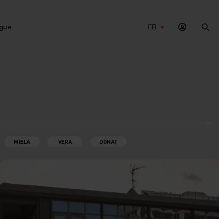
gue
FR
Che
MIELA
VERA
DONAT