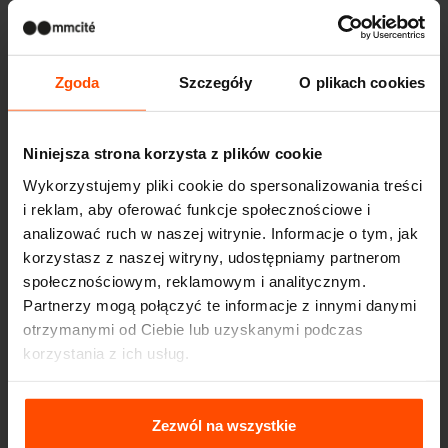
Zgoda
Szczegóły
O plikach cookies
Niniejsza strona korzysta z plików cookie
Wykorzystujemy pliki cookie do spersonalizowania treści
i reklam, aby oferować funkcje społecznościowe i
analizować ruch w naszej witrynie. Informacje o tym, jak
korzystasz z naszej witryny, udostępniamy partnerom
społecznościowym, reklamowym i analitycznym.
Partnerzy mogą połączyć te informacje z innymi danymi
otrzymanymi od Ciebie lub uzyskanymi podczas
korzystania z ich usług.
Więcej informacji można znaleźć na stronie
Principles
Relating to the Processing Personal Data
.
Zezwól na wszystkie
Seattle – Popup park