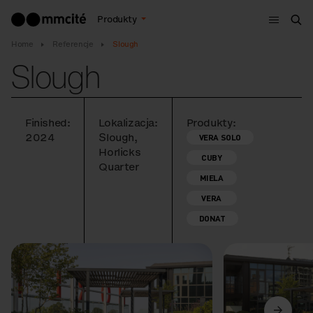
Menu
Produkty
Szu
Home
Referencje
Slough
Slough
Finished:
Lokalizacja:
Produkty:
2024
Slough,
VERA SOLO
Horlicks
CUBY
Quarter
MIELA
VERA
DONAT