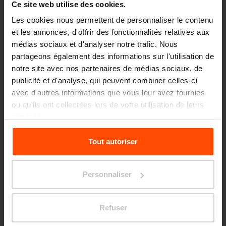
Ce site web utilise des cookies.
Les cookies nous permettent de personnaliser le contenu
et les annonces, d'offrir des fonctionnalités relatives aux
médias sociaux et d'analyser notre trafic. Nous
partageons également des informations sur l'utilisation de
notre site avec nos partenaires de médias sociaux, de
publicité et d'analyse, qui peuvent combiner celles-ci
avec d'autres informations que vous leur avez fournies
ou qu'ils ont collectées lors de votre utilisation de leurs
services.
Pour plus d'informations, veuillez consulter le
Tout autoriser
site
Principles Relating to the Processing Personal
Cinq raisons pour HPL
Data.
Personnaliser
haute résistance aussi à l’humidité et à l’eau
faible conductivité thermique
Refuser
permet un design élégant et innovant
entretien facile