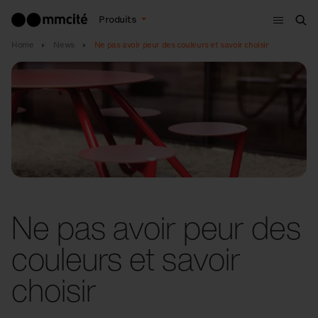
Menu
Produits
Che
Home
News
Ne pas avoir peur des couleurs et savoir choisir
Ne pas avoir peur des
couleurs et savoir
choisir