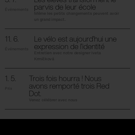
parvis de leur école
Événements
Même les petits changements peuvent avoir
un grand impact.
11. 6.
Le vélo est aujourd’hui une
expression de l’identité
Événements
Entretien avec notre designer Iveta
Krmíčková
1. 5.
Trois fois hourra ! Nous
avons remporté trois Red
Prix
Dot.
Venez célébrer avec nous