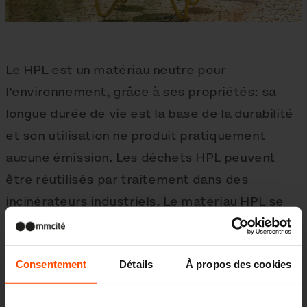
Le HPL est un matériau neutre pour
l'environnement, grâce à ses propriétés: sa
longue durée de vie est la base de la durabilité
et son utilisation ne produit pratiquement
aucune émission. Les déchets HPL peuvent
être réutilisés par traitement dans des
incinérateurs industriels. Le matériau HPL se
compose principalement de cellulose naturelle
et de résines et peut donc être facilement
Consentement
Détails
À propos des cookies
éliminé.