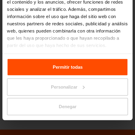
el contenido y los anuncios, ofrecer funciones de redes
sociales y analizar el tráfico. Además, compartimos
información sobre el uso que haga del sitio web con
nuestros partners de redes sociales, publicidad y análisis
web, quienes pueden combinarla con otra información
que les haya proporcionado o que hayan recopilado a
partir del uso que haya hecho de sus servicios.
5 razones para utilizar el HPL
Para más información, visite
Principles Relating to the
Processing Personal Data.
Permitir todas
alta resistencia a la humedad y al agua
baja conductividad térmica
permite un diseño elegante e innovador
Personalizar
fácil mantenimiento
gran versatilidad
Denegar
Déjese inspirar por nuestra nueva gama
Orbit
.