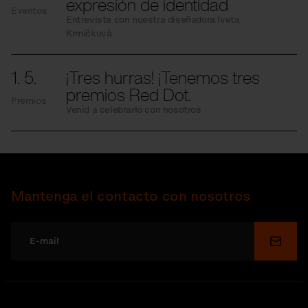
expresión de identidad
Eventos
Entrevista con nuestra diseñadora Iveta
Krmíčková
1. 5.
¡Tres hurras! ¡Tenemos tres
premios Red Dot.
Premios
Venid a celebrarlo con nosotros
Mantenga el contacto con nosotros
Enviar