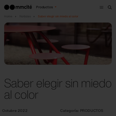
Menú
Productos
Bus
Home
Noticias
Saber elegir sin miedo al color
Saber elegir sin miedo
al color
Octubre 2022
Categoría:
PRODUCTOS