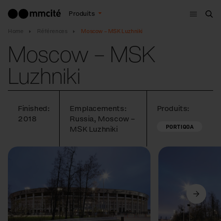
Menu
Produits
Che
Home
Références
Moscow – MSK Luzhniki
Moscow – MSK
Luzhniki
Finished:
Emplacements:
Produits:
2018
Russia, Moscow –
PORTIQOA
MSK Luzhniki
Précédent
Suivant