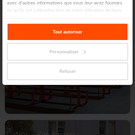
avec d'autres informations que vous leur avez fournies
ou qu'ils ont collectées lors de votre utilisation de leurs
services.
Pour plus d'informations, veuillez consulter le
Tout autoriser
site
Principles Relating to the Processing Personal
Data.
Personnaliser
Refuser
Wien – Kandlgasse