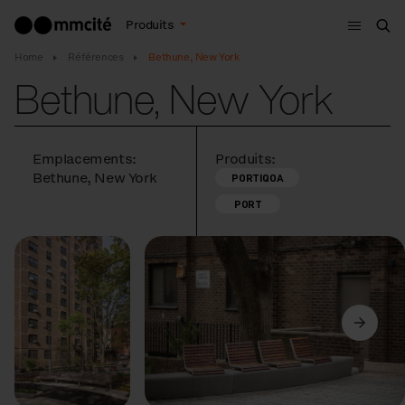
Menu
Produits
Che
Home
Références
Bethune, New York
Bethune, New York
Emplacements:
Produits:
Bethune, New York
PORTIQOA
PORT
Précédent
Suivant