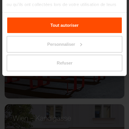
ou qu'ils ont collectées lors de votre utilisation de leurs
services.
Pour plus d'informations, veuillez consulter le
Tout autoriser
site
Principles Relating to the Processing Personal
Data.
Personnaliser
Refuser
Wien – Kandlgasse