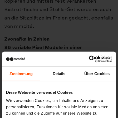
kopieren und mittels fest verankerten
Bistrot-Tische und Stühle-Set wurde es auch
an die Sitzplätze im Freien gedacht, ebenfalls
von mmcité.
Zvonařka in Zahlen
85 variable Pixel Module in einer
unübersehbaren roten Farbe
20 Bistrot-Sets
34 Crystal Abfalleimer
Zustimmung
Details
Über Cookies
30 Lotlimit Fahrradständer
Diese Webseite verwendet Cookies
"Wir verwenden das Mobiliar
Wir verwenden Cookies, um Inhalte und Anzeigen zu
personalisieren, Funktionen für soziale Medien anbieten
von mmcité in unseren
zu können und die Zugriffe auf unsere Website zu