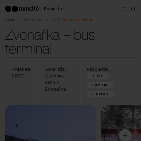
Menu
Produkte
Suc
Home
Referenzen
Zvonařka – bus terminal
Zvonařka – bus
terminal
Finished:
Lokalität:
Produkte:
2020
Czechia,
PIXEL
Brno –
CRYSTAL
Zvonařka
LOTLIMIT