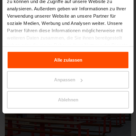
zu können und die Zugriffe auf unsere Website zu
analysieren. Außerdem geben wir Informationen zu Ihrer
Seattle – Popup park
Verwendung unserer Website an unsere Partner für
soziale Medien, Werbung und Analysen weiter. Unsere
Partner führen diese Informationen möglicherweise mit
weiteren Daten zusammen, die Sie ihnen bereitgestellt
haben oder die sie im Rahmen Ihrer Nutzung der Dienste
gesammelt haben.
Alle zulassen
Für weitere Informationen besuchen Sie bitte Principles
Relating to the Processing Personal Data.
Anpassen
Ablehnen