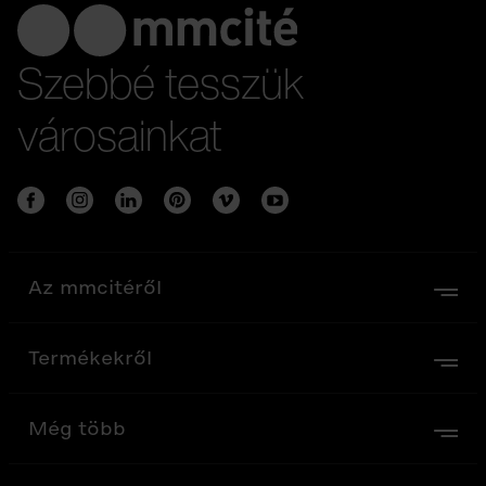
Szebbé tesszük
városainkat
Az mmcitéről
Termékekről
Még több