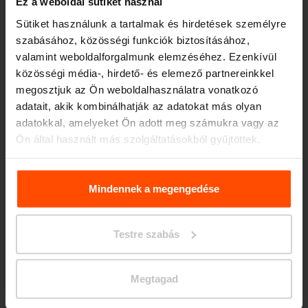
Ez a weboldal sütiket használ
Sütiket használunk a tartalmak és hirdetések személyre
szabásához, közösségi funkciók biztosításához,
Seattle – Popup park
valamint weboldalforgalmunk elemzéséhez. Ezenkívül
közösségi média-, hirdető- és elemező partnereinkkel
megosztjuk az Ön weboldalhasználatra vonatkozó
adatait, akik kombinálhatják az adatokat más olyan
adatokkal, amelyeket Ön adott meg számukra vagy az
Ön által használt más szolgáltatásokból gyűjtöttek.
További információért kérjük, látogasson el a
Principles
Relating to the Processing. Personal Data
.
Mindennek a megengedése
Testre szabás
Megtagad