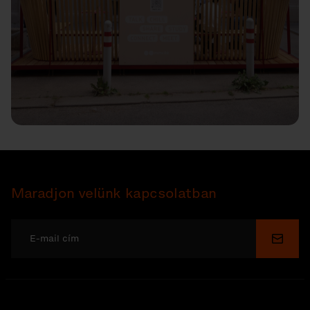
Maradjon velünk kapcsolatban
Küldé