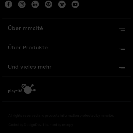
Über mmcité
Über Produkte
Und vieles mehr
All rights reserved and products information protected by mmcité.
Coded by DesignDev. Haunted by creepy.