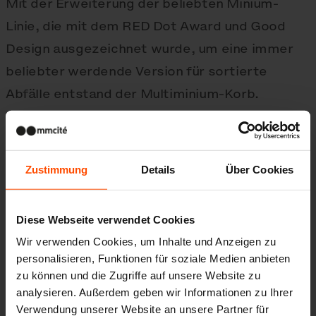
Mit der Erweiterung der beliebten Minium-
Linie, die mit dem RED Dot Award und Good
Design ausgezeichnet wurde, um eine immer
beliebter werdende Version für sortierte
Abfälle entstand der Multiminium-Korb.
Schlanke Proportionen und elegantes Dach
machen diesen praktischen öffentlichen
Abfalleimer zu einer schönen Sache. Dank der
Zustimmung
Details
Über Cookies
hochentwickelten Ausführung, des
hochwertigen Designs und der raffinierten
Diese Webseite verwendet Cookies
Details kann der Abfalleimer nicht nur im
Wir verwenden Cookies, um Inhalte und Anzeigen zu
Freien, sondern auch innerhalb von Gebäuden
personalisieren, Funktionen für soziale Medien anbieten
erfolgreich eingesetzt werden.
zu können und die Zugriffe auf unsere Website zu
analysieren. Außerdem geben wir Informationen zu Ihrer
Verwendung unserer Website an unsere Partner für