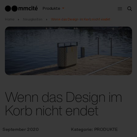
Menu
Produkte
Suc
Home
Neuigkeiten
Wenn das Design im Korb nicht endet
Wenn das Design im
Korb nicht endet
September 2020
Kategorie:
PRODUKTE