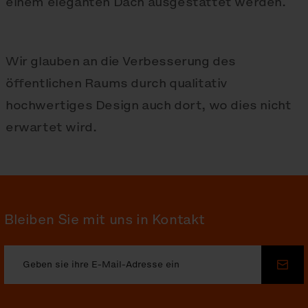
einem eleganten Dach ausgestattet werden.
Wir glauben an die Verbesserung des
öffentlichen Raums durch qualitativ
hochwertiges Design auch dort, wo dies nicht
erwartet wird.
Bleiben Sie mit uns in Kontakt
Sen