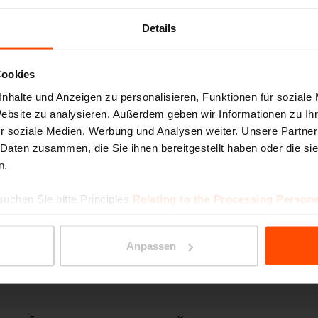
Details
 Kategorie aus
Cookies
nhalte und Anzeigen zu personalisieren, Funktionen für soziale
Website zu analysieren. Außerdem geben wir Informationen zu I
r soziale Medien, Werbung und Analysen weiter. Unsere Partner
Überdachungen
 Daten zusammen, die Sie ihnen bereitgestellt haben oder die s
Sitzbänke
paravent
n.
suchen Sie bitte Principles
Relating to the Processing Persona
stände
Fahrradüberdachungen
Tisch
Anpassen