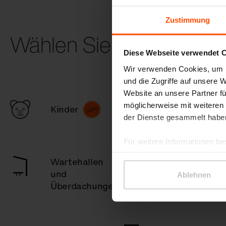
Zustimmung
Wählen Sie eine andere
Diese Webseite verwendet 
Wir verwenden Cookies, um I
und die Zugriffe auf unsere 
Website an unsere Partner fü
möglicherweise mit weiteren
Kinder
Parklets
der Dienste gesammelt habe
Für weitere Informationen be
Wartehallen
Raucherunter
und
Ablehnen
Überdachungen