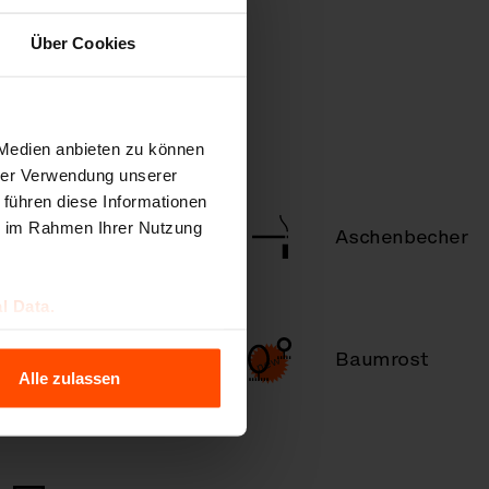
Über Cookies
 Medien anbieten zu können
hrer Verwendung unserer
 führen diese Informationen
,
ie im Rahmen Ihrer Nutzung
Abfallbehälter
Aschenbecher
l Data.
Fahrradständer
Baumrost
/ Rollerständer
Alle zulassen