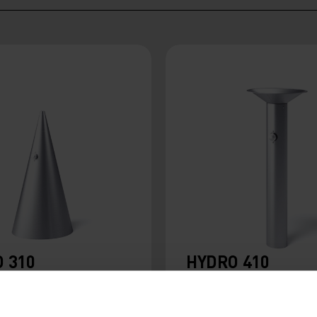
 310
HYDRO 410