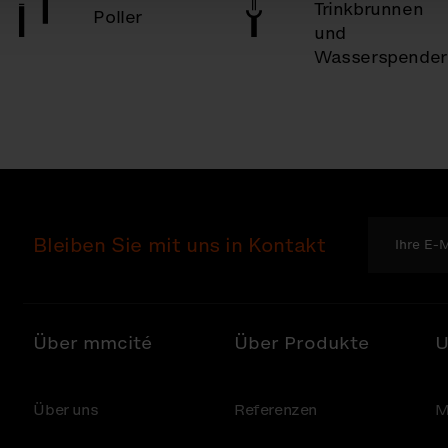
Trinkbrunnen
Poller
und
Wasserspender
Bleiben Sie mit uns in Kontakt
Über mmcité
Über Produkte
U
Über uns
Referenzen
M