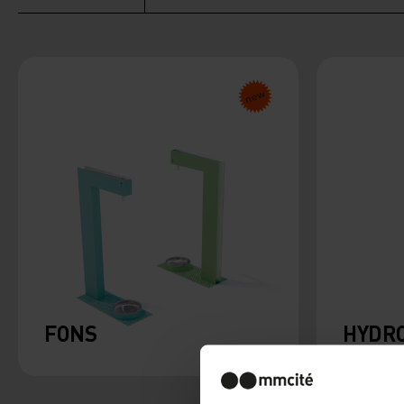
FONS
HYDRO