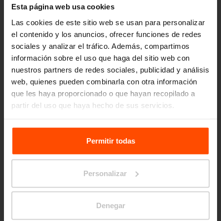
Parklets
Esta página web usa cookies
Las cookies de este sitio web se usan para personalizar
el contenido y los anuncios, ofrecer funciones de redes
sociales y analizar el tráfico. Además, compartimos
Bancos
información sobre el uso que haga del sitio web con
nuestros partners de redes sociales, publicidad y análisis
web, quienes pueden combinarla con otra información
que les haya proporcionado o que hayan recopilado a
Marquesinas de autobús
partir del uso que haya hecho de sus servicios.
Para más información, visite
Principles Relating to the
Processing Personal Data.
Permitir todas
Papeleras
Personalizar
Ceniceros
Denegar