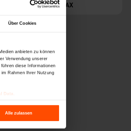
PRAX
Über Cookies
 Medien anbieten zu können
hrer Verwendung unserer
 führen diese Informationen
ie im Rahmen Ihrer Nutzung
l Data.
Alle zulassen