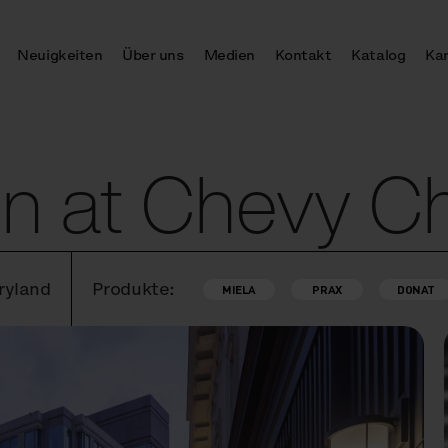
Neuigkeiten
Über uns
Medien
Kontakt
Katalog
Kar
on at Chevy C
ryland
Produkte:
MIELA
PRAX
DONAT