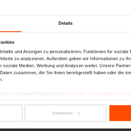
MIELA
Details
Cookies
nhalte und Anzeigen zu personalisieren, Funktionen für soziale
Website zu analysieren. Außerdem geben wir Informationen zu I
r soziale Medien, Werbung und Analysen weiter. Unsere Partner
 Daten zusammen, die Sie ihnen bereitgestellt haben oder die s
n.
DONAT
suchen Sie bitte Principles
Relating to the Processing Persona
Anpassen