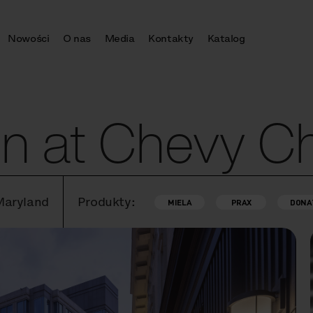
Nowości
O nas
Media
Kontakty
Katalog
on at Chevy C
Maryland
Produkty:
MIELA
PRAX
DONA