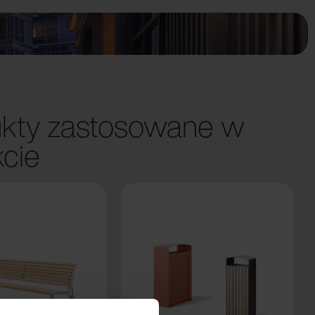
kty zastosowane w
kcie