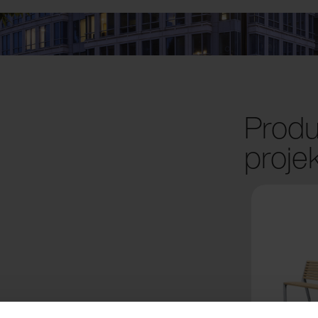
Produ
proje