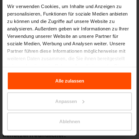
Wir verwenden Cookies, um Inhalte und Anzeigen zu
personalisieren, Funktionen für soziale Medien anbieten
Die amerikanische Gallup-Umfrage hingegen
zu können und die Zugriffe auf unsere Website zu
konzentrierte sich darauf, wie viel Prozent der
analysieren. Außerdem geben wir Informationen zu Ihrer
Verwendung unserer Website an unsere Partner für
Bevölkerung sich fünfmal oder öfter am Tag die
soziale Medien, Werbung und Analysen weiter. Unsere
Hände wäschen oder
Partner führen diese Informationen möglicherweise mit
Händedesinfektionsmittel verwenden. Die
weiteren Daten zusammen, die Sie ihnen bereitgestellt
haben oder die sie im Rahmen Ihrer Nutzung der Dienste
Länder Dänemark und Norwegen belegten mit
gesammelt haben.
94 % den ersten Platz, während im Senegal
Alle zulassen
nur 24 % der Bevölkerung diese Häufigkeit
Für weitere Informationen besuchen Sie bitte Principles
Relating to the Processing Personal Data.
ausüben.
Anpassen
Ablehnen
Wir machen Städte schöner, sauberer und
benutzerfreundlicher.