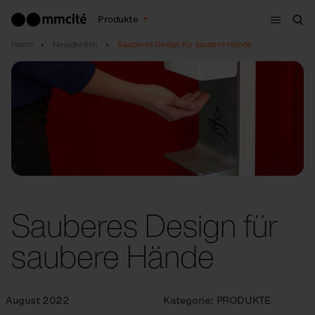
Menu
Produkte
Suc
Home
Neuigkeiten
Sauberes Design für saubere Hände
Sauberes Design für
saubere Hände
August 2022
Kategorie:
PRODUKTE