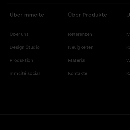
Über mmcité
Über Produkte
U
Über uns
Referenzen
M
Design Studio
Neuigkeiten
K
Produktion
Material
W
mmcité social
Kontakte
K