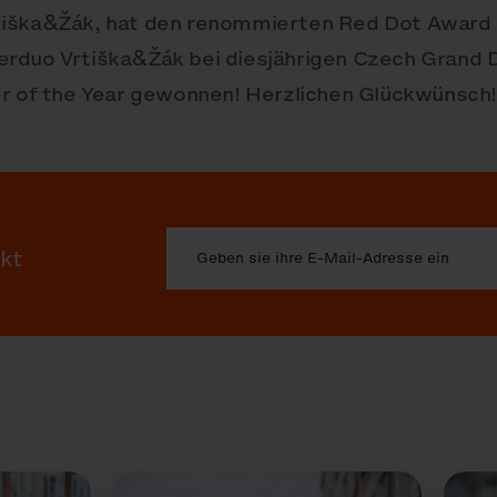
tiška&Žák, hat den renommierten Red Dot Award
erduo Vrtiška&Žák bei diesjährigen Czech Grand
er of the Year gewonnen! Herzlichen Glückwünsch!
akt