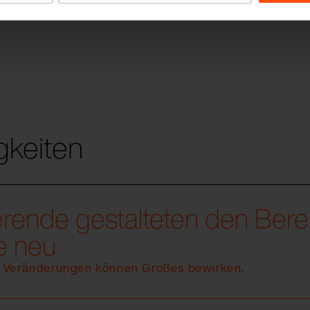
gkeiten
erende gestalteten den Bere
e neu
e Veränderungen können Großes bewirken.