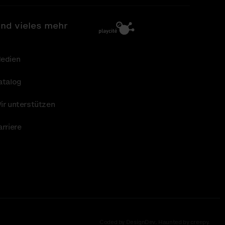
nd vieles mehr
edien
atalog
ir unterstützen
arriere
Coded by DesignDev. Haunted by creepy.