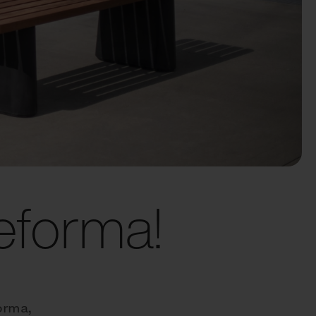
eforma!
orma,