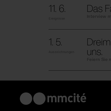
11. 6.
Das Fa
Interview m
Ereignisse
1. 5.
Dreim
uns.
Auszeichnungen
Feiern Sie 