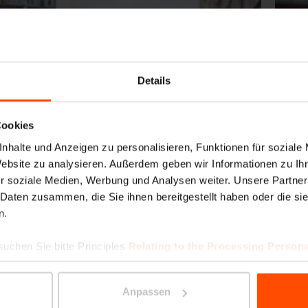
Details
Cookies
nhalte und Anzeigen zu personalisieren, Funktionen für soziale
Website zu analysieren. Außerdem geben wir Informationen zu I
rige
r soziale Medien, Werbung und Analysen weiter. Unsere Partner
 Daten zusammen, die Sie ihnen bereitgestellt haben oder die s
n.
suchen Sie bitte Principles
Relating to the Processing Persona
Anpassen