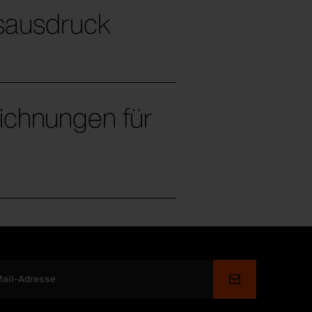
tsausdruck
eichnungen für
Senden