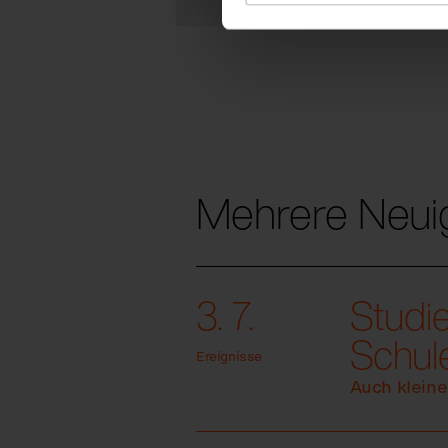
Mehrere Neui
3. 7.
Studi
Schul
Ereignisse
Auch klein