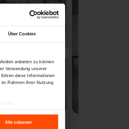
Über Cookies
 Medien anbieten zu können
hrer Verwendung unserer
Weiter
 führen diese Informationen
ie im Rahmen Ihrer Nutzung
l Data.
Alle zulassen