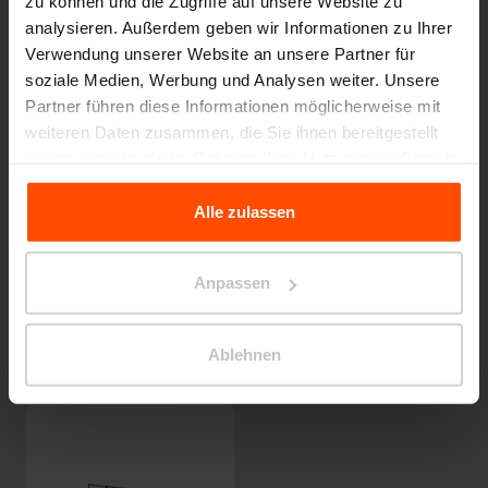
zu können und die Zugriffe auf unsere Website zu
analysieren. Außerdem geben wir Informationen zu Ihrer
Verwendung unserer Website an unsere Partner für
soziale Medien, Werbung und Analysen weiter. Unsere
BLOCQ
LENA
Partner führen diese Informationen möglicherweise mit
weiteren Daten zusammen, die Sie ihnen bereitgestellt
haben oder die sie im Rahmen Ihrer Nutzung der Dienste
gesammelt haben.
Alle zulassen
Für weitere Informationen besuchen Sie bitte Principles
Relating to the Processing Personal Data.
Anpassen
CLIG
OS
Ablehnen