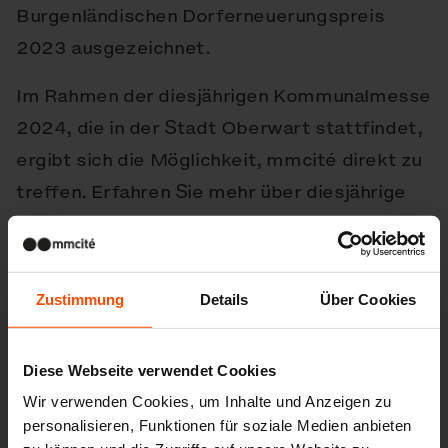
Burgenländischen Dorferneuerungspreis
2023 ausgezeichnet.
Im Rahmen der diesjährigen Kommunalmesse
2024, die in der Stadt Oberwart stattfindet,
ergibt sich die Möglichkeit, mmcité direkt zu
treffen. Erfahren Sie mehr über diesjährige
Neuigkeiten oder besprechen Sie gleich ein
interessantes Projekt für Ihren öffentlichen
Raum.
Zustimmung
Details
Über Cookies
Produkte in diesem Projekt
Diese Webseite verwendet Cookies
Wir verwenden Cookies, um Inhalte und Anzeigen zu
personalisieren, Funktionen für soziale Medien anbieten