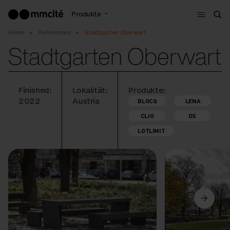
Menu
Produkte
Suc
Home
Referenzen
Stadtgarten Oberwart
Stadtgarten Oberwart
Finished:
Lokalität:
Produkte:
2022
Austria
BLOCQ
LENA
CLIG
OS
LOTLIMIT
Vorige
Weiter