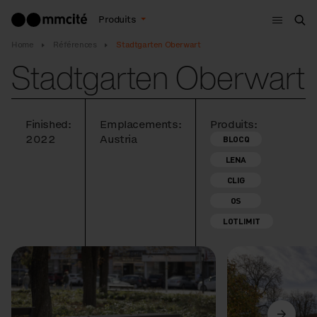
Menu
Produits
Che
Home
Références
Stadtgarten Oberwart
Stadtgarten Oberwart
Finished:
Emplacements:
Produits:
2022
Austria
BLOCQ
LENA
CLIG
OS
LOTLIMIT