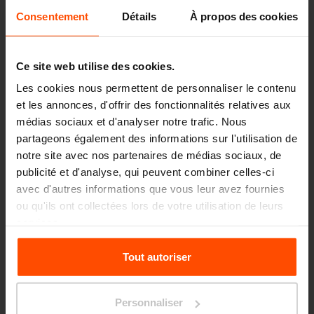
Consentement
Détails
À propos des cookies
Ce site web utilise des cookies.
Les cookies nous permettent de personnaliser le contenu
et les annonces, d'offrir des fonctionnalités relatives aux
médias sociaux et d'analyser notre trafic. Nous
partageons également des informations sur l'utilisation de
notre site avec nos partenaires de médias sociaux, de
publicité et d'analyse, qui peuvent combiner celles-ci
avec d'autres informations que vous leur avez fournies
ou qu'ils ont collectées lors de votre utilisation de leurs
services.
Pour plus d'informations, veuillez consulter le
Tout autoriser
site
Principles Relating to the Processing Personal
Data.
Seattle – Popup park
Personnaliser