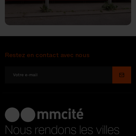
Restez en contact avec nous
Soume
Nous rendons les villes