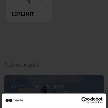
LOTLIMIT
Autres projets
Wien – Donauterasse