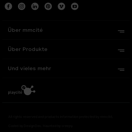
Über mmcité
Über Produkte
Und vieles mehr
All rights reserved and products information protected by mmcité.
Coded by DesignDev. Haunted by creepy.