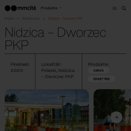
Menu
Produkte
Suc
Home
Referenzen
Nidzica – Dworzec PKP
Nidzica – Dworzec
PKP
Finished:
Lokalität:
Produkte:
2020
Poland, Nidzica
SINUS
– Dworzec PKP
EDGETYRE