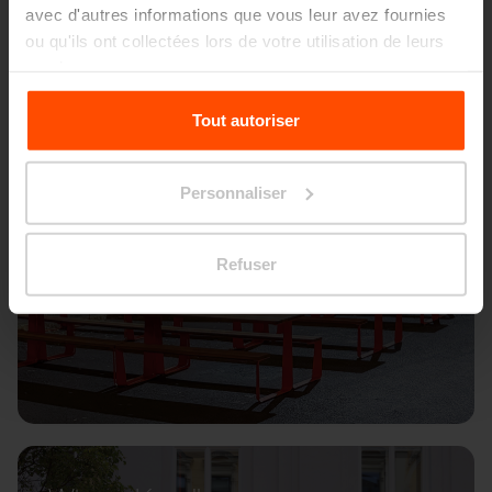
avec d'autres informations que vous leur avez fournies
ou qu'ils ont collectées lors de votre utilisation de leurs
services.
Pour plus d'informations, veuillez consulter le
Tout autoriser
site
Principles Relating to the Processing Personal
Data.
Personnaliser
Refuser