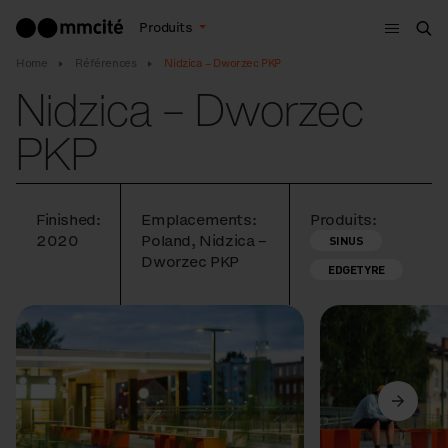
Menu
Produits
Che
Home
Références
Nidzica – Dworzec PKP
Nidzica – Dworzec
PKP
Finished:
Emplacements:
Produits:
2020
Poland, Nidzica –
SINUS
Dworzec PKP
EDGETYRE