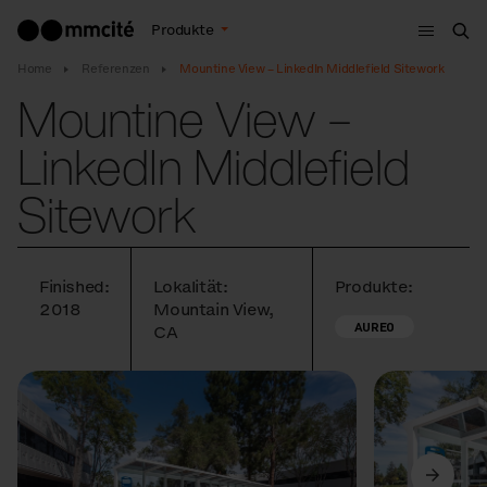
Menu
Produkte
Suc
Home
Referenzen
Mountine View – LinkedIn Middlefield Sitework
Mountine View –
LinkedIn Middlefield
Sitework
Finished:
Lokalität:
Produkte:
2018
Mountain View,
AUREO
CA