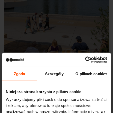
Zgoda
Szczegóły
O plikach cookies
Niniejsza strona korzysta z plików cookie
Wykorzystujemy pliki cookie do spersonalizowania treści
Seattle – Popup park
i reklam, aby oferować funkcje społecznościowe i
analizować ruch w naszej witrynie. Informacje o tym, jak