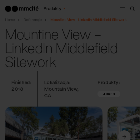
Menu
Produkty
Szu
Home
Referencje
Mountine View – LinkedIn Middlefield Sitework
Mountine View –
LinkedIn Middlefield
Sitework
Finished:
Lokalizacja:
Produkty:
2018
Mountain View,
AUREO
CA