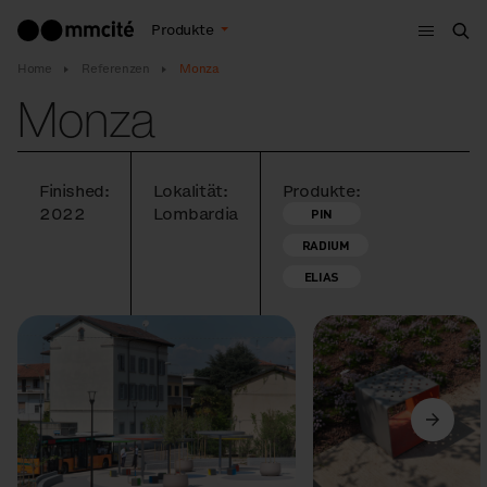
Menu
Produkte
Suc
Home
Referenzen
Monza
Monza
Finished:
Lokalität:
Produkte:
2022
Lombardia
PIN
RADIUM
ELIAS
Vorige
Weiter