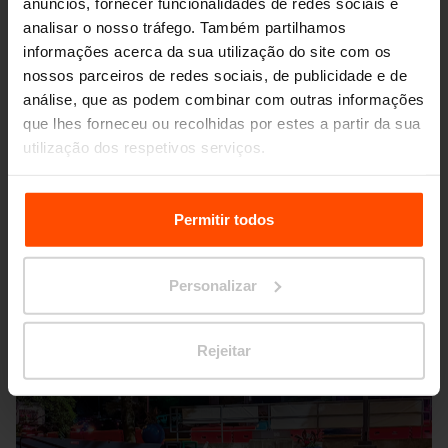
anúncios, fornecer funcionalidades de redes sociais e
analisar o nosso tráfego. Também partilhamos
informações acerca da sua utilização do site com os
nossos parceiros de redes sociais, de publicidade e de
análise, que as podem combinar com outras informações
que lhes forneceu ou recolhidas por estes a partir da sua
Seattle – Popup park
utilização dos respetivos serviços.
Para mais informações, por favor visite
Principles
Relating to the Processing Personal Data.
Permitir todos
Personalizar
Rejeitar