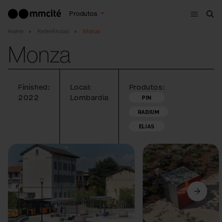
Menu
Produtos
Bus
Home
Referências
Monza
Monza
Finished:
Local:
Produtos:
2022
Lombardia
PIN
RADIUM
ELIAS
Anterior
Seguinte