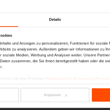
PORTI
Details
Cookies
nhalte und Anzeigen zu personalisieren, Funktionen für soziale
Website zu analysieren. Außerdem geben wir Informationen zu I
r soziale Medien, Werbung und Analysen weiter. Unsere Partner
 Daten zusammen, die Sie ihnen bereitgestellt haben oder die s
n.
FLORI
suchen Sie bitte Principles
Relating to the Processing Persona
Anpassen