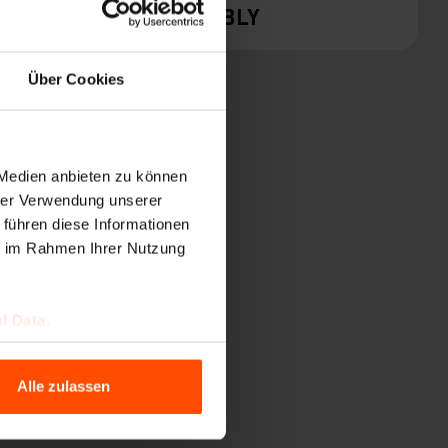
QOA
TABLY
Über Cookies
 Medien anbieten zu können
hrer Verwendung unserer
 führen diese Informationen
ie im Rahmen Ihrer Nutzung
UM
l Data.
Alle zulassen