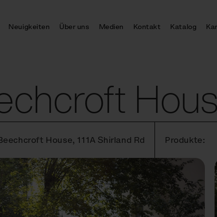
Neuigkeiten
Über uns
Medien
Kontakt
Katalog
Kar
echcroft Hou
Beechcroft House, 111A Shirland Rd
Produkte: