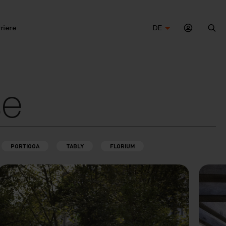
riere
DE
Suc
se
PORTIQOA
TABLY
FLORIUM