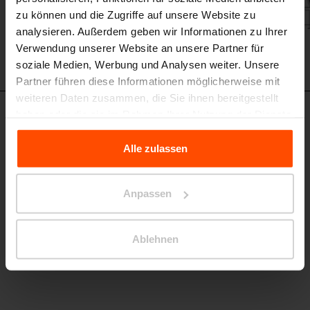
zu können und die Zugriffe auf unsere Website zu
analysieren. Außerdem geben wir Informationen zu Ihrer
Verwendung unserer Website an unsere Partner für
soziale Medien, Werbung und Analysen weiter. Unsere
Partner führen diese Informationen möglicherweise mit
weiteren Daten zusammen, die Sie ihnen bereitgestellt
haben oder die sie im Rahmen Ihrer Nutzung der Dienste
LAG112
gesammelt haben.
Hocker
Alle zulassen
Stahlkonstruktion, Sitzfläche mit Holzbrettern
Für weitere Informationen besuchen Sie bitte Principles
Relating to the Processing Personal Data.
Anpassen
Ablehnen