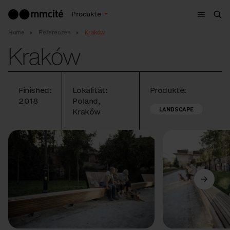
Menu
Produkte
Suc
Home
Referenzen
Kraków
Kraków
Finished:
Lokalität:
Produkte:
2018
Poland,
LANDSCAPE
Kraków
Vorige
Weiter