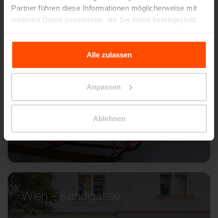
Partner führen diese Informationen möglicherweise mit
weiteren Daten zusammen, die Sie ihnen bereitgestellt
haben oder die sie im Rahmen Ihrer Nutzung der Dienste
gesammelt haben.
Alle zulassen
Für weitere Informationen besuchen Sie bitte Principles
Relating to the Processing Personal Data.
Anpassen
Ablehnen
Wien – Kandlgasse