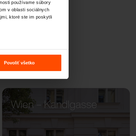
vnosti používame súbory
CAPE
om v oblasti sociálnych
mi, ktoré ste im poskytli
Povoliť všetko
Wien – Kandlgasse