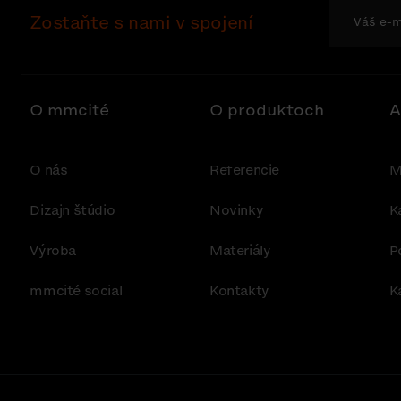
Zostaňte s nami v spojení
O mmcité
O produktoch
A
O nás
Referencie
M
Dizajn štúdio
Novinky
K
Výroba
Materiály
P
mmcité social
Kontakty
K