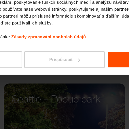
eklám, poskytovanie funkcií sociálnych médií a analýzu návšte
LANDS
o používate naše webové stránky, poskytujeme aj našim partner
to partneri môžu príslušné informácie skombinovať s ďalšími údaj
ď ste používali ich služby.
tránke
Zásady zpracování osobních údajů
.
Prispôsobiť
Seattle – Popup park