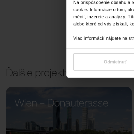
Na prispôsobenie obsahu a r
cookie. Informácie o tom, ak
médií, inzercie a analýzy. Tí
alebo ktoré od vás získali, ke
Viac informácií nájdete na s
Odmietnuť
Ďalšie projekty
Wien – Donauterasse