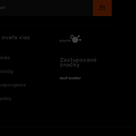
Odoslať
 oveľa viac
édia
Zastupované
značky
atalóg
Out-Sider
odporujeme
ariéra