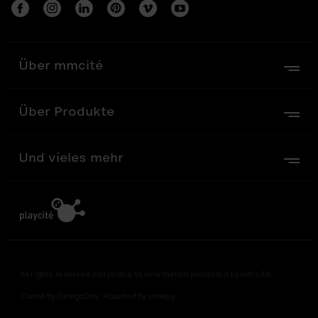
Über mmcité
Über Produkte
Und vieles mehr
All rights reserved and products information protected by mmcité.
Coded by DesignDev. Haunted by creepy.