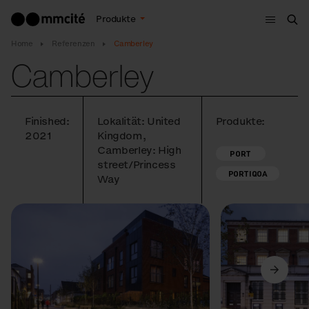
Menu
Produkte
Suc
Home
Referenzen
Camberley
Camberley
Finished:
Lokalität: United
Produkte:
2021
Kingdom,
Camberley: High
PORT
street/Princess
PORTIQOA
Way
Vorige
Weiter