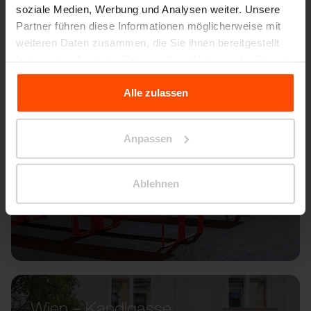
soziale Medien, Werbung und Analysen weiter. Unsere
Partner führen diese Informationen möglicherweise mit
weiteren Daten zusammen, die Sie ihnen bereitgestellt
haben oder die sie im Rahmen Ihrer Nutzung der Dienste
gesammelt haben.
Alle zulassen
Für weitere Informationen besuchen Sie bitte Principles
Relating to the Processing Personal Data.
Anpassen
Ablehnen
Wien – Kandlgasse