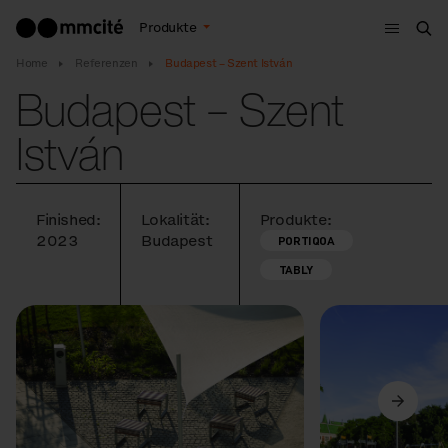
Menu
Produkte
Suc
Home
Referenzen
Budapest – Szent István
Budapest – Szent
István
Finished:
Lokalität:
Produkte:
2023
Budapest
PORTIQOA
TABLY