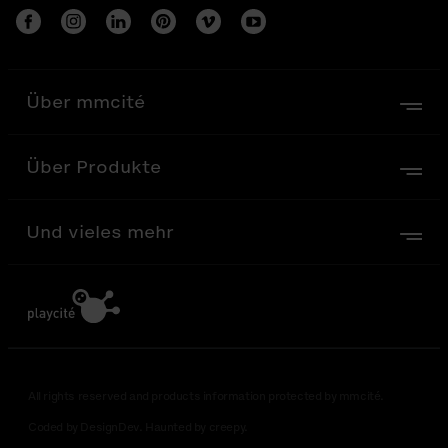
Über mmcité
Über Produkte
Und vieles mehr
All rights reserved and products information protected by mmcité.
Coded by DesignDev. Haunted by creepy.