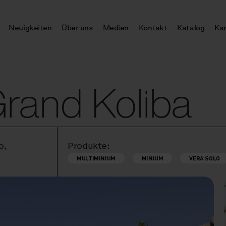
Neuigkeiten
Über uns
Medien
Kontakt
Katalog
Kar
Grand Koliba
o,
Produkte:
MULTIMINIUM
MINIUM
VERA SOLO