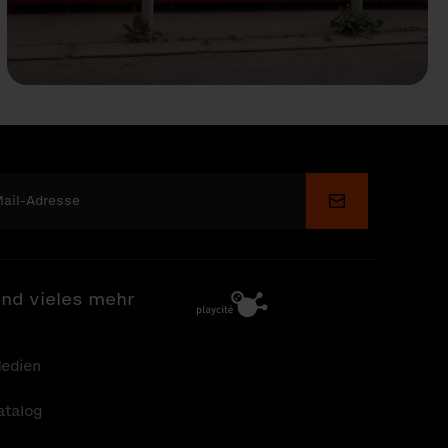
Senden
nd vieles mehr
edien
atalog