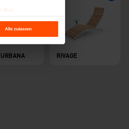
l Data.
Alle zulassen
 URBANA
RIVAGE