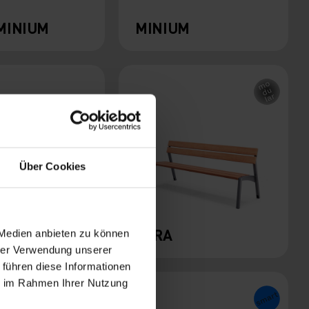
MINIUM
MINIUM
Über Cookies
SOLO
VERA
 Medien anbieten zu können
hrer Verwendung unserer
 führen diese Informationen
ie im Rahmen Ihrer Nutzung