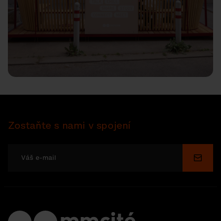
Zostaňte s nami v spojení
Odosl