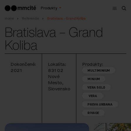
Menu
Produkty
Vyh
Home
Referencie
Bratislava – Grand Koliba
Bratislava – Grand
Koliba
Dokončené:
Lokalita:
Produkty:
2021
831 02
MULTIMINIUM
Nové
MINIUM
Mesto,
VERA SOLO
Slovensko
VERA
PREVA URBANA
RIVAGE