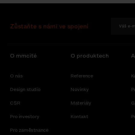
Zůstaňte s námi ve spojení
O mmcité
O produktech
A
O nás
Reference
K
Design studio
Novinky
P
CSR
Materiály
G
Pro investory
Kontakt
P
Pro zaměstnance