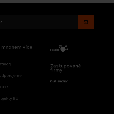
Odeslat
 mnohem více
atalog
Zastupované
firmy
odporujeme
Out-Sider
DPR
rojekty EU