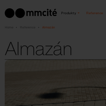
Produkty
Reference
Home
Reference
Almazán
Almazán