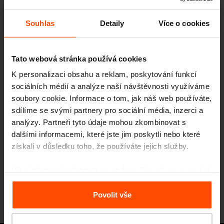
Více novinek
Souhlas
Detaily
Více o cookies
6. 10.
Designblok 2024, 2. – 6. října
Tato webová stránka používá cookies
Mládí a Město do uší
K personalizaci obsahu a reklam, poskytování funkcí
Akce
sociálních médií a analýze naší návštěvnosti využíváme
soubory cookie. Informace o tom, jak náš web používáte,
28. 5.
Město pro budoucí
sdílíme se svými partnery pro sociální média, inzerci a
generace?
analýzy. Partneři tyto údaje mohou zkombinovat s
Akce
dalšími informacemi, které jste jim poskytli nebo které
Start with children, 28–29. května, Bratislava
získali v důsledku toho, že používáte jejich služby.
27. 10.
ASLA 2023 Conference on
Více informací naleznete na stránce
Zásady zpracování
Landscape Architecture
osobních údajů
.
Akce
Morse vysílá signály do USA!
Povolit vše