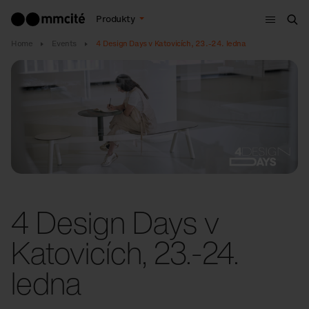
Menu
Produkty
Hle
Home
Events
4 Design Days v Katovicích, 23.-24. ledna
4 Design Days v
Katovicích, 23.-24.
ledna