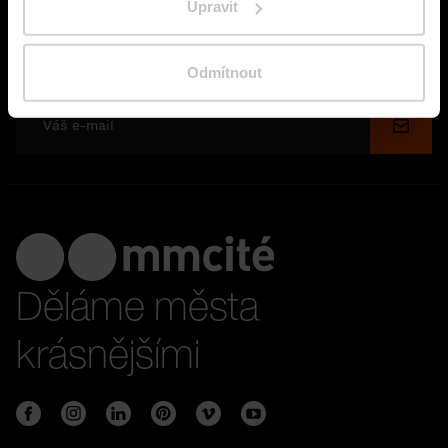
Upravit
Zůstaňte s námi ve spojení
Odmítnout
Odesl
Děláme města
krásnějšími