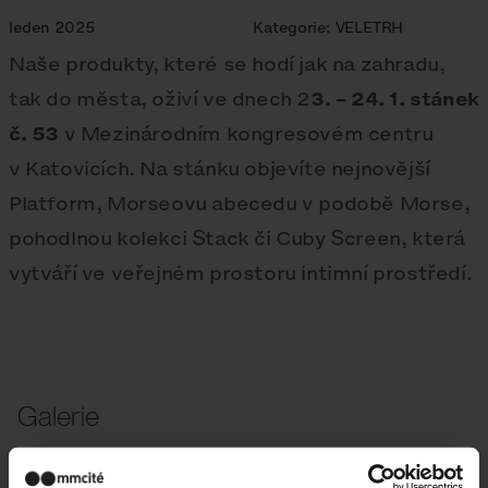
leden 2025
Kategorie:
VELETRH
Naše produkty, které se hodí jak na zahradu,
tak do města, oživí ve dnech 2
3. – 24. 1. stánek
č. 53
v Mezinárodním kongresovém centru
v Katovicích. Na stánku objevíte nejnovější
Platform, Morseovu abecedu v podobě Morse,
pohodlnou kolekci Stack či Cuby Screen, která
vytváří ve veřejném prostoru intimní prostředí.
Galerie