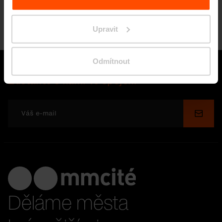
vítězství Red Dot.
Novinka
Pojďte slavit s námi.
Upravit
Odmítnout
Zůstaňte s námi ve spojení
Odesl
Děláme města