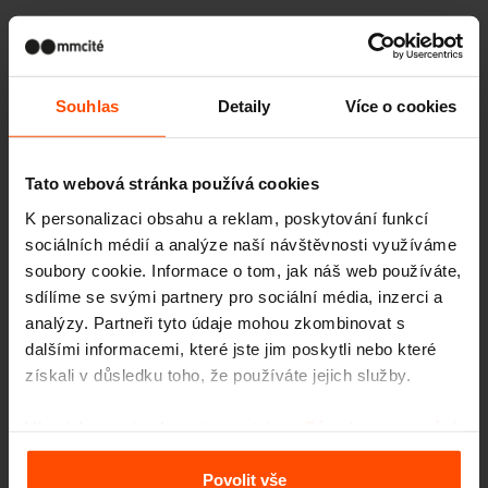
Galerie
Souhlas
Detaily
Více o cookies
Více novinek
Tato webová stránka používá cookies
K personalizaci obsahu a reklam, poskytování funkcí
3. 7.
Studenti proměnili prostor
sociálních médií a analýze naší návštěvnosti využíváme
před školou
soubory cookie. Informace o tom, jak náš web používáte,
Události
I malé změny mohou mít velký dopad.
sdílíme se svými partnery pro sociální média, inzerci a
analýzy. Partneři tyto údaje mohou zkombinovat s
11. 6.
Kolo je dnes vyjádřením
dalšími informacemi, které jste jim poskytli nebo které
identity
získali v důsledku toho, že používáte jejich služby.
Události
Rozhovor s naší designérkou Ivetou Krmíčkovou
Více informací naleznete na stránce
Zásady zpracování
osobních údajů
.
1. 5.
Třikrát hurá! Máme tři
Povolit vše