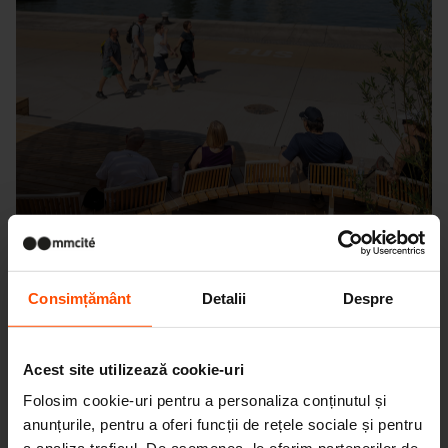
Consimțământ
Detalii
Despre
Seattle – Popup park
Acest site utilizează cookie-uri
Folosim cookie-uri pentru a personaliza conținutul și
anunțurile, pentru a oferi funcții de rețele sociale și pentru