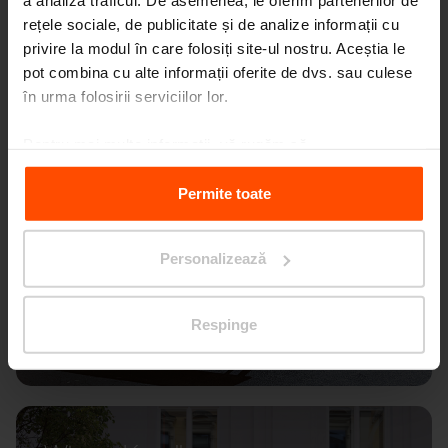
a analiza traficul. De asemenea, le oferim partenerilor de
rețele sociale, de publicitate și de analize informații cu
privire la modul în care folosiți site-ul nostru. Aceștia le
pot combina cu alte informații oferite de dvs. sau culese
în urma folosirii serviciilor lor.
Pentru mai multe informații, vă rugăm să
vizitați
Principles Relating to the Processing Personal
Data.
Permite toate
Personalizează
Respinge