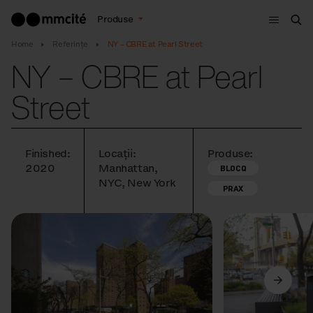
Meniu
Produse
Cau
Home
Referințe
NY – CBRE at Pearl Street
NY – CBRE at Pearl
Street
Finished:
Locații:
Produse:
2020
Manhattan,
BLOCQ
NYC, New York
PRAX