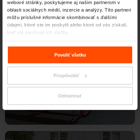
webové stránky, poskytujeme aj našim partnerom v
oblasti sociálnych médií, inzercie a analýzy. Títo partneri
môžu príslušné informácie skombinovať s ďalšími
údajmi, ktoré ste im poskytli alebo ktoré od vás získali,
keď ste používali ich služby.
Viac informácií nájdete na stránke
Zásady zpracování
osobních údajů
.
Povoliť všetko
Prispôsobiť
Odmietnuť