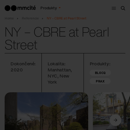
Menu
Produkty
Vyh
Home
Referencie
NY – CBRE at Pearl Street
NY – CBRE at Pearl
Street
Dokončené:
Lokalita:
Produkty:
2020
Manhattan,
BLOCQ
NYC, New
PRAX
York