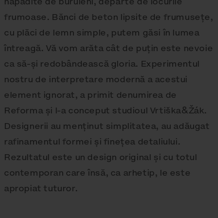
năpădite de buruieni, departe de locurile
frumoase. Bănci de beton lipsite de frumusețe,
cu plăci de lemn simple, putem găsi în lumea
întreagă. Vă vom arăta cât de puțin este nevoie
ca să-și redobândească gloria. Experimentul
nostru de interpretare modernă a acestui
element ignorat, a primit denumirea de
Reforma și l-a conceput studioul Vrtiška&Žák.
Designerii au menținut simplitatea, au adăugat
rafinamentul formei și finețea detaliului.
Rezultatul este un design original și cu totul
contemporan care însă, ca arhetip, le este
apropiat tuturor.