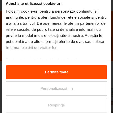
Acest site utilizează cookie-uri
Folosim cookie-uri pentru a personaliza conținutul și
anunțurile, pentru a oferi funcții de rețele sociale și pentru
a analiza traficul. De asemenea, le oferim partenerilor de
Rămâi în contact cu noi
rețele sociale, de publicitate și de analize informații cu
privire la modul în care folosiți site-ul nostru. Aceștia le
pot combina cu alte informații oferite de dvs. sau culese
Dep
în urma folosirii serviciilor lor.
Pentru mai multe informații, vă rugăm să
vizitați
Principles Relating to the Processing Personal
Data.
Permite toate
Galerie
Personalizează
Respinge