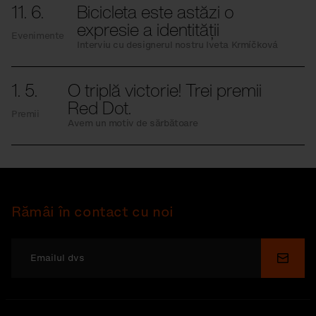
11. 6.
Bicicleta este astăzi o
expresie a identității
Evenimente
Interviu cu designerul nostru Iveta Krmíčková
1. 5.
O triplă victorie! Trei premii
Red Dot.
Premii
Avem un motiv de sărbătoare
Rămâi în contact cu noi
Depu