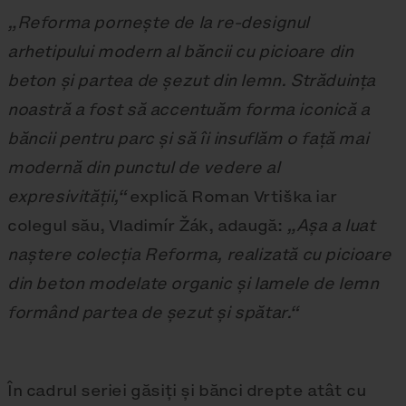
„Reforma pornește de la re-designul
arhetipului modern al băncii cu picioare din
beton și partea de șezut din lemn. Străduința
noastră a fost să accentuăm forma iconică a
băncii pentru parc și să îi insuflăm o față mai
modernă din punctul de vedere al
expresivității,“
explică Roman Vrtiška iar
colegul său, Vladimír Žák, adaugă:
„Așa a luat
naștere colecția Reforma, realizată cu picioare
din beton modelate organic și lamele de lemn
formând partea de șezut și spătar.“
În cadrul seriei găsiți și bănci drepte atât cu