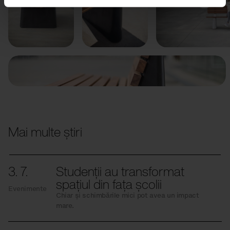
Anterior
Următorul
Mai multe știri
3. 7.
Studenții au transformat
spațiul din fața școlii
Evenimente
Chiar și schimbările mici pot avea un impact
mare.