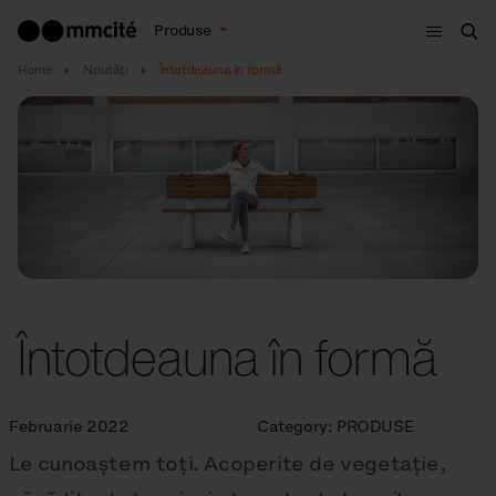
Meniu
Produse
Cau
Home
Noutăţi
Întotdeauna în formă
Întotdeauna în formă
Februarie 2022
Category:
PRODUSE
Le cunoaștem toți. Acoperite de vegetație,