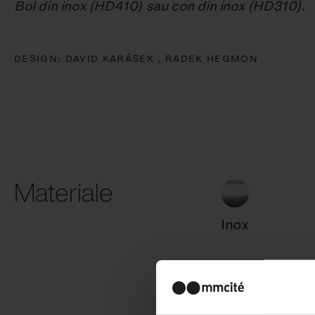
Bol din inox (HD410) sau con din inox (HD310).
DESIGN:
DAVID KARÁSEK ,
RADEK HEGMON
Materiale
Inox