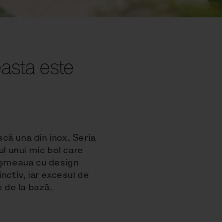
easta este
scă una din inox. Seria
ul unui mic bol care
cișmeaua cu design
nctiv, iar excesul de
e de la bază.