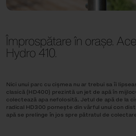
Împrospătare în orașe. Ac
Hydro 410.
Nici unui parc cu cișmea nu ar trebui sa îi lipsea
clasică (HD400) prezintă un jet de apă în mijloc
colectează apa nefolosită. Jetul de apă de la 
radical HD300 pornește din vârful unui con disti
apă se prelinge în jos spre pătratul de colectar