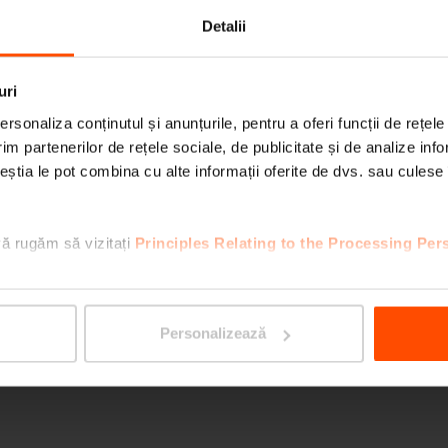
Detalii
uri
rsonaliza conținutul și anunțurile, pentru a oferi funcții de rețele
im partenerilor de rețele sociale, de publicitate și de analize info
ceștia le pot combina cu alte informații oferite de dvs. sau culese î
vă rugăm să vizitați
Principles Relating to the Processing Per
Personalizează