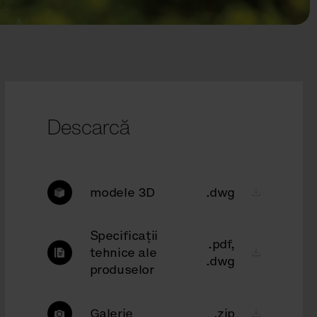
Descarcă
modele 3D
.dwg
Specificații
.pdf,
tehnice ale
.dwg
produselor
Galerie
.zip