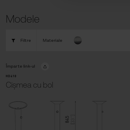
Modele
Filtre
Materiale
Împarte link-ul
HD410
Cișmea cu bol