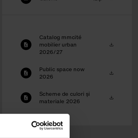
Catalog mmcité
mobilier urban
2026/27
Public space now
2026
Scheme de culori şi
materiale 2026