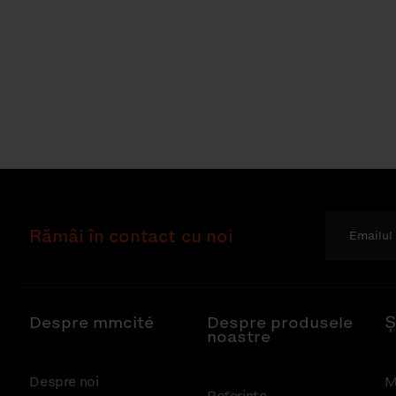
Rămâi în contact cu noi
Despre mmcité
Despre produsele
Ș
noastre
Despre noi
M
Referințe