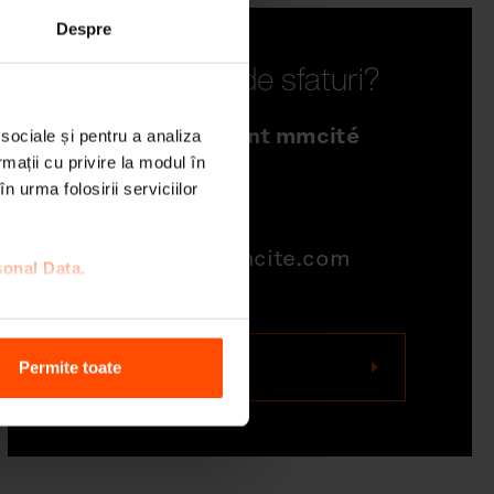
Despre
Aveți nevoie de sfaturi?
Sales Department mmcité
 sociale și pentru a analiza
north america
rmații cu privire la modul în
n urma folosirii serviciilor
704-995-1942
quotations@mmcite.com
sonal Data.
Contactați-ne
Permite toate