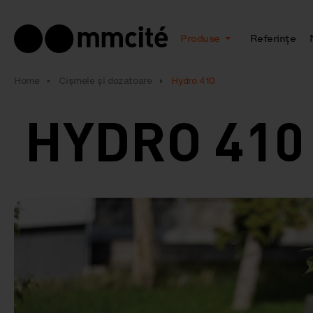
Produse
Referințe
Home
Cișmele și dozatoare
Hydro 410
HYDRO 41