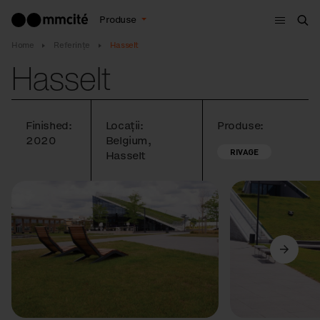
Meniu
Produse
Cau
Home
Referințe
Hasselt
Hasselt
Finished:
Locații:
Produse:
2020
Belgium,
RIVAGE
Hasselt
Anterior
Următorul