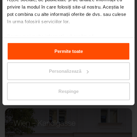
privire la modul în care folosiți site-ul nostru. Aceștia le
pot combina cu alte informații oferite de dvs. sau culese
în urma folosirii serviciilor lor.
Pentru mai multe informații, vă rugăm să
vizitați
Principles Relating to the Processing Personal
Data.
Permite toate
Personalizează
Respinge
Wien – Kandlgasse