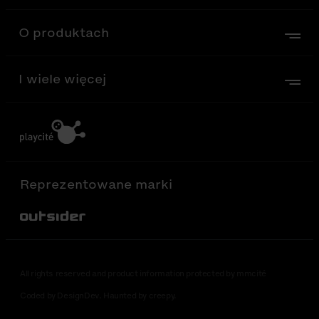
O produktach
I wiele więcej
Reprezentowane marki
Out-Sider
All rights reserved and product information protected by mmcité
Coded by DesignDev. Haunted by creepy.