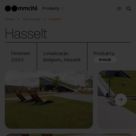
Menu
Produkty
Szu
Home
Referencje
Hasselt
Hasselt
Finished:
Lokalizacja:
Produkty:
2020
Belgium, Hasselt
RIVAGE
Poprzedni
Dalej