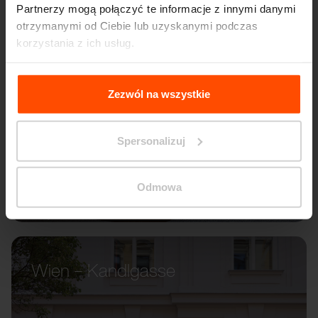
Partnerzy mogą połączyć te informacje z innymi danymi
otrzymanymi od Ciebie lub uzyskanymi podczas
korzystania z ich usług.
Więcej informacji można znaleźć na stronie
Principles
Relating to the Processing Personal Data
.
Zezwól na wszystkie
Spersonalizuj
Odmowa
Wien – Kandlgasse