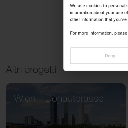
We use cookies to personalis
information about your use of
other information that you’ve
For more information, please 
Deny
Altri progetti
Wien – Donauterasse