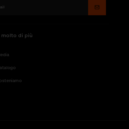
Invia
 molto di più
edia
atalogo
osteniamo