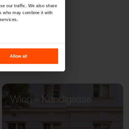
E
se our traffic. We also share
ers who may combine it with
 services.
Allow all
Wien – Kandlgasse