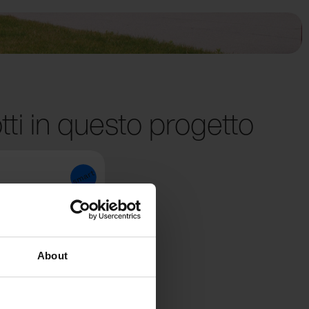
tti in questo progetto
About