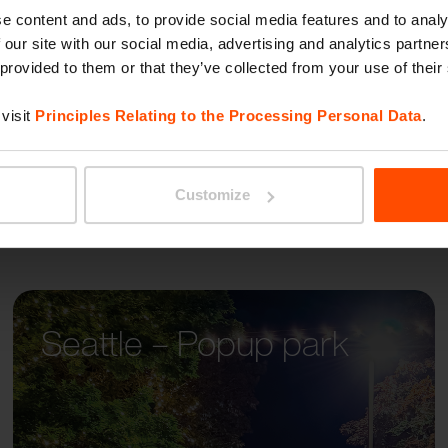
RIVAG
e content and ads, to provide social media features and to analy
 our site with our social media, advertising and analytics partn
 provided to them or that they’ve collected from your use of their
visit
Principles Relating to the Processing Personal Data
.
Customize
Seattle – Popup park