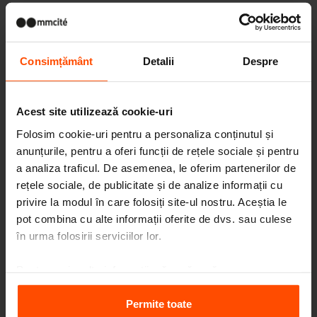
Consimțământ
Detalii
Despre
Mai multe știri
Acest site utilizează cookie-uri
3. 7.
Studenții au transformat
Folosim cookie-uri pentru a personaliza conținutul și
spațiul din fața școlii
Evenimente
anunțurile, pentru a oferi funcții de rețele sociale și pentru
Chiar și schimbările mici pot avea un impact
a analiza traficul. De asemenea, le oferim partenerilor de
mare.
rețele sociale, de publicitate și de analize informații cu
privire la modul în care folosiți site-ul nostru. Aceștia le
11. 6.
Bicicleta este astăzi o
pot combina cu alte informații oferite de dvs. sau culese
expresie a identității
în urma folosirii serviciilor lor.
Evenimente
Interviu cu designerul nostru Iveta Krmíčková
Pentru mai multe informații, vă rugăm să
vizitați
Principles Relating to the Processing Personal
1. 5.
O triplă victorie! Trei premii
Data.
Permite toate
Red Dot.