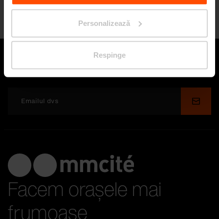
Premii
Avem un motiv de sărbătoare
Personalizează
Respinge
Rămâi în contact cu noi
Depu
Facem orașele mai
frumoase