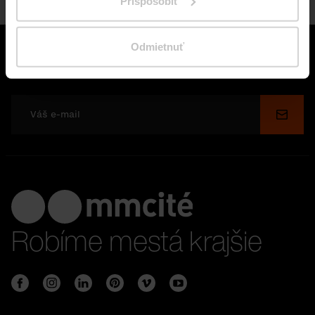
Prispôsobiť
Odmietnuť
Zostaňte s nami v spojení
Odosl
Robíme mestá krajšie