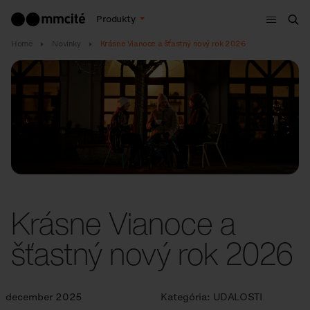
Menu
Produkty
Vyh
Home
Novinky
Krásne Vianoce a šťastný nový rok 2026
Krásne Vianoce a
šťastný nový rok 2026
december 2025
Kategória:
UDALOSTI