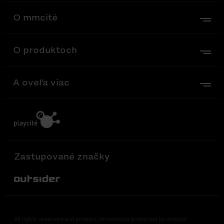
O mmcité
O produktoch
A oveľa viac
Zastupované značky
Out-Sider
All rights reserved and product information protected by mmcité