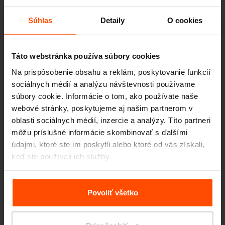
Súhlas
Detaily
O cookies
Viac noviniek
Táto webstránka používa súbory cookies
3. 7.
Študenti premenili priestor
Na prispôsobenie obsahu a reklám, poskytovanie funkcií
pred školou
Udalosti
sociálnych médií a analýzu návštevnosti používame
Aj malé zmeny môžu mať veľký dopad.
súbory cookie. Informácie o tom, ako používate naše
webové stránky, poskytujeme aj našim partnerom v
11. 6.
Bicykel je dnes vyjadrením
oblasti sociálnych médií, inzercie a analýzy. Títo partneri
identity
môžu príslušné informácie skombinovať s ďalšími
Udalosti
údajmi, ktoré ste im poskytli alebo ktoré od vás získali,
Rozhovor s našou dizajnérkou Ivetou
Krmíčkovou
keď ste používali ich služby.
Viac informácií nájdete na stránke
Zásady zpracování
1. 5.
Trikrát hurá! Máme tri
osobních údajů
.
Povoliť všetko
víťazstvá Red Dot!
Ocenenia
Poďte oslavovať s nami.