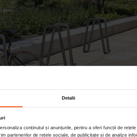
Detalii
uri
rsonaliza conținutul și anunțurile, pentru a oferi funcții de rețele
ului Elk funcționează cu morfologia unei elipse de
im partenerilor de rețele sociale, de publicitate și de analize info