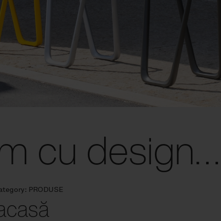
m cu design…
ategory:
PRODUSE
 acasă