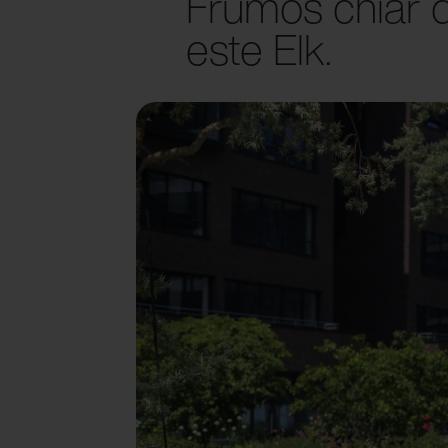
Frumos chiar d
este Elk.