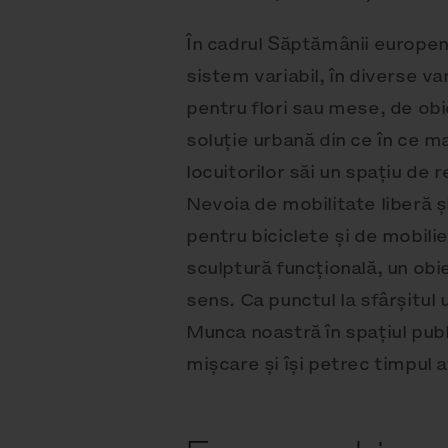
În cadrul Săptămânii europen
sistem variabil, în diverse va
pentru flori sau mese, de ob
soluție urbană din ce în ce m
locuitorilor săi un spațiu de r
Nevoia de mobilitate liberă și
pentru biciclete și de mobilie
sculptură funcțională, un obi
sens. Ca punctul la sfârșitul u
Munca noastră în spațiul publ
mișcare și își petrec timpul a