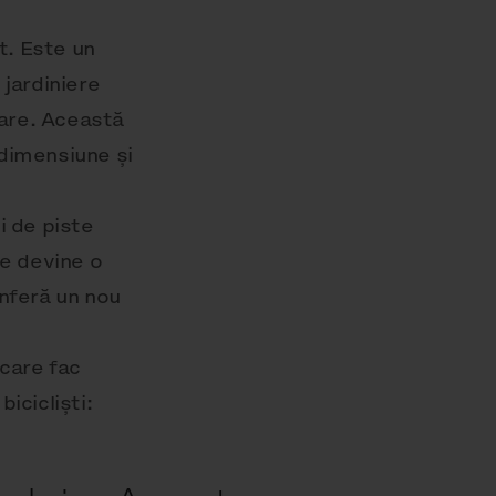
t. Este un
 jardiniere
care. Această
 dimensiune și
i de piste
te devine o
onferă un nou
 care fac
icicliști: