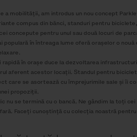
e a mobilității, am introdus un nou concept Parkle
riante compus din bănci, standuri pentru biciclete,
icei concepute pentru unul sau două locuri de par
ai populară în întreaga lume oferă orașelor o nouă
elaxare.
 rapidă în orașe duce la dezvoltarea infrastructuri
rul aferent acestor locații. Standul pentru bicicle
ect care se asortează cu împrejurimile sale și îi c
nei propoziții.
ic nu se termină cu o bancă. Ne gândim la toți cei
fară. Faceți cunoștință cu colecția noastră pentru b