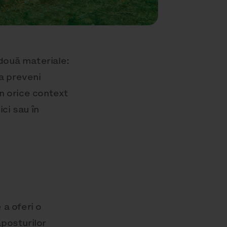
 două materiale:
 a preveni
în orice context
ici sau în
 a oferi o
ăposturilor