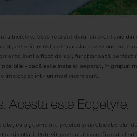
tru biciclete este realizat dintr-un profil unic din
nizat, exteriorul este din cauciuc rezistent pentru
amente inutile fixat de sol, funcționează perfect 
i posibile - dacă este instalat separat, în grupuri m
 se împletesc într-un mod interesant.
is. Acesta este Edgetyre.
lete, cu o geometrie precisă și un obiectiv clar de
ru bicicliști. Potrivit pentru utilizare în cadrul ad