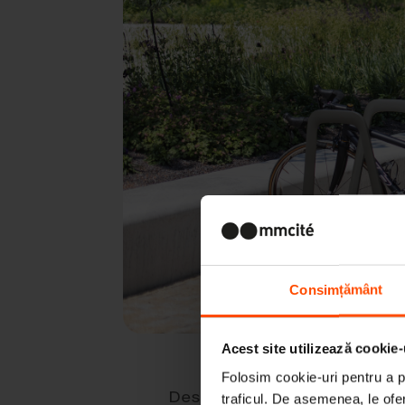
Consimțământ
Acest site utilizează cookie-
Folosim cookie-uri pentru a pe
Designul minimalist al stand
traficul. De asemenea, le ofer