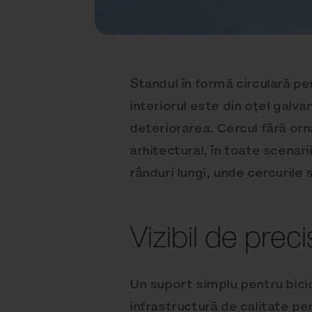
Standul în formă circulară pen
interiorul este din oțel galva
deteriorarea. Cercul fără orn
arhitectural, în toate scenari
rânduri lungi, unde cercurile
Vizibil de prec
Un suport simplu pentru bicic
infrastructură de calitate pent