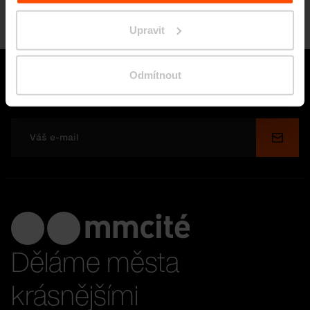
Upravit
Odmítnout
Zůstaňte s námi ve spojení
Odesl
Děláme města
krásnějšími